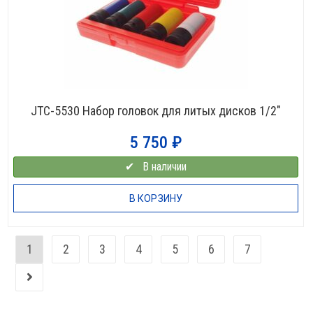
JTC-5530 Набор головок для литых дисков 1/2″
5 750
₽
✔⠀В наличии
В КОРЗИНУ
1
2
3
4
5
6
7