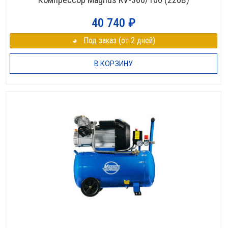
40 740
₽
◕⠀Под заказ (от 2 дней)
В КОРЗИНУ