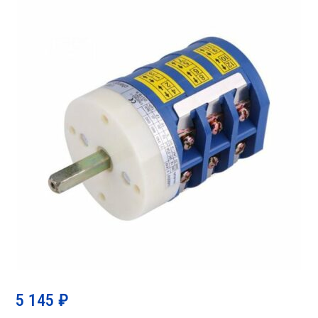
5 145
₽