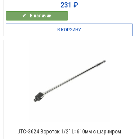
231
₽
✔⠀В наличии
В КОРЗИНУ
JTC-3624 Вороток 1/2″ L=610мм с шарниром