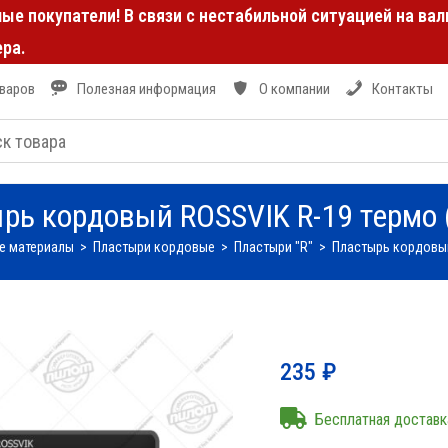
е покупатели! В связи с нестабильной ситуацией на ва
ра.
оваров
Полезная информация
О компании
Контакты
рь кордовый ROSSVIK R-19 термо (
е материалы
>
Пластыри кордовые
>
Пластыри "R"
>
Пластырь кордовый 
235
₽
Бесплатная доставк