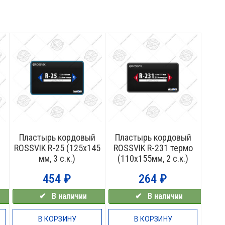
Пластырь кордовый
Пластырь кордовый
ROSSVIK R-25 (125х145
ROSSVIK R-231 термо
мм, 3 с.к.)
(110х155мм, 2 с.к.)
454
₽
264
₽
✔⠀В наличии
✔⠀В наличии
В КОРЗИНУ
В КОРЗИНУ