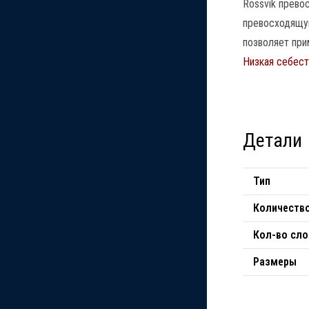
Rossvik прево
превосходящую
позволяет при
Низкая себест
Детали
Тип
Количество
Кол-во сло
Размеры