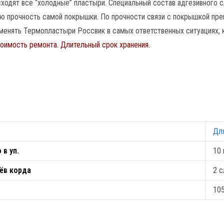
сходят все “холодные” пластыри. Специальный состав адгезивного 
 прочность самой покрышки. По прочности связи с покрышкой пре
менять Термопластыри Россвик в самых ответственных ситуациях, к
оимость ремонта. Длительный срок хранения.
Для
 в уп.
10 
ёв корда
2 с
10