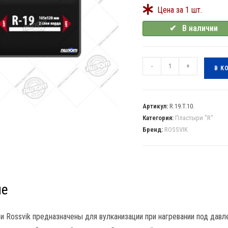
Цена за 1 шт.
✔⠀В наличии
-
+
В К
Артикул:
R.19.T.10.
Категория:
Пластыри "R"
Бренд:
ROSSVIK
ие
 Rossvik предназначены для вулканизации при нагревании под дав