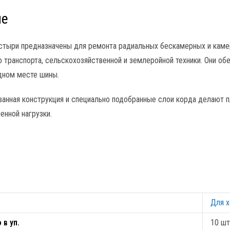
ие
тыри предназначены для ремонта радиальных бескамерных и камер
 транспорта, сельскохозяйственной и землеройной техники. Они о
дном месте шины.
нная конструкция и специально подобранные слои корда делают п
нной нагрузки.
Для х
 в уп.
10 шт