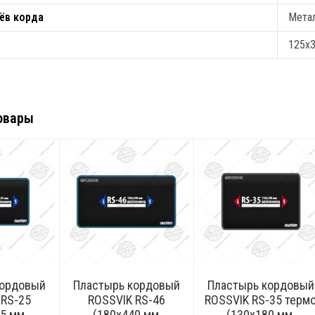
ёв корда
Мета
125х
овары
кордовый
Пластырь кордовый
Пластырь кордовый
 RS-25
ROSSVIK RS-46
ROSSVIK RS-35 терм
5 мм,
(180х440 мм,
(130х180 мм,