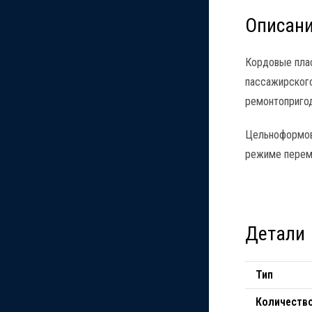
Описан
Кордовые плас
пассажирского
ремонтоприго
Цельноформова
режиме переме
Детали
Тип
Количество