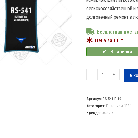
сельскохозяйственной и 
долговечный ремонт в л
Бесплатная доста
Цена за 1 шт.
✔⠀В наличии
-
+
В К
Артикул:
RS.541.B.10.
Категория:
Пластыри "RS"
Бренд:
ROSSVIK