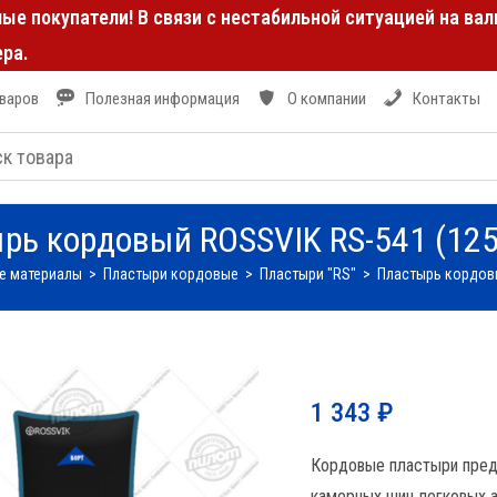
е покупатели! В связи с нестабильной ситуацией на ва
ра.
оваров
Полезная информация
О компании
Контакты
рь кордовый ROSSVIK RS-541 (125
е материалы
>
Пластыри кордовые
>
Пластыри "RS"
>
Пластырь кордовы
1 343
₽
Кордовые пластыри пред
камерных шин легковых а