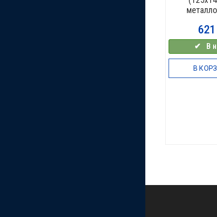
металло
62
✔⠀В н
В КОР