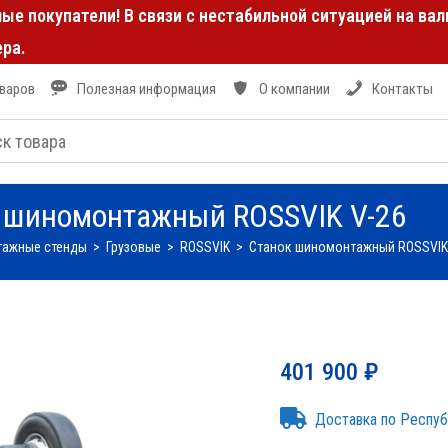
е покупатели! В связи с нестабильной ситуацией на ва
ра.
оваров
Полезная информация
О компании
Контакты
 шиномонтажный ROSSVIK V-26
ажные стенды
>
Грузовые
>
ROSSVIK
>
Станок шиномонтажный ROSSVIK
401 900
₽
Доставка по Респу