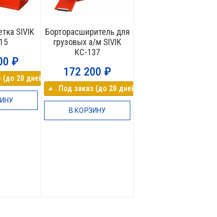
тка SIVIK
Борторасширитель для
15
грузовых а/м SIVIK
КС-137
00
₽
172 200
₽
 (до 20 дней)
◕⠀Под заказ (до 20 дней)
ЗИНУ
В КОРЗИНУ