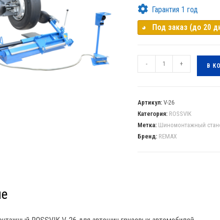
Гарантия 1 год
◕⠀Под заказ (до 20 д
-
+
В К
Артикул:
V-26
Категория:
ROSSVIK
Метка:
Шиномонтажный стан
Бренд:
REMAX
ие