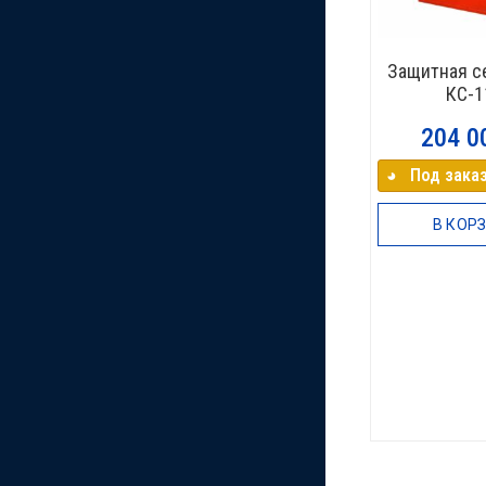
Защитная се
КС-1
204 0
◕⠀Под заказ
В КОР