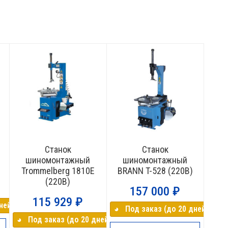
Станок
Станок
шиномонтажный
шиномонтажный
Trommelberg 1810E
BRANN T-528 (220В)
(220В)
157 000
₽
115 929
₽
ней)
◕⠀Под заказ (до 20 дней)
◕⠀Под заказ (до 20 дней)