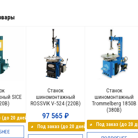
овары
ок
Станок
Станок
ный SICE
шиномонтажный
шиномонтажный
20В)
ROSSVIK V-524 (220В)
Trommelberg 1850B
(380В)
97 565
₽
 (до 20 дней)
◕⠀Под заказ (до 20 д
◕⠀Под заказ (до 20 дней)
БНЕЕ