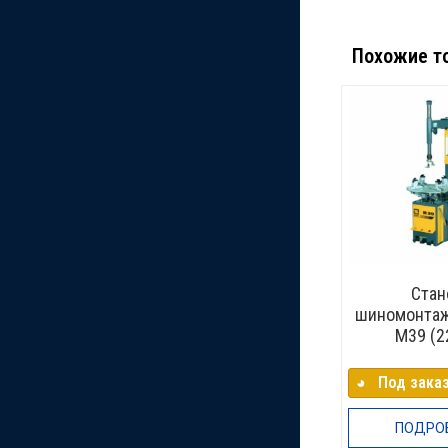
Похожие т
Стан
шиномонтаж
M39 (2
◕⠀Под заказ
ПОДРО