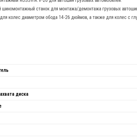
онтажный ROSSVIK V-26 для автошин грузовых автомобилей.
й шиномонтажный станок для монтажа/демонтажа грузовых автоши
для колес диаметром обода 14-26 дюймов, а также для колес с г
тель
ахвата диска
е