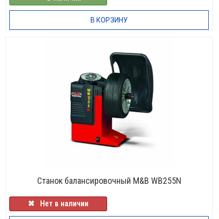
В КОРЗИНУ
НЕТ В НАЛИЧИИ
Станок балансировочный M&B WB255N
✖⠀Нет в наличии