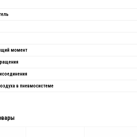
тель
тящий момент
вращения
рисоединения
оздуха в пневмосистеме
овары