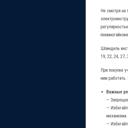
Не смотря на 
электроинстру
регулярностью
пневмогайкове
Шпиндель инст
19, 22, 24, 27, 
При покупке у
ним работать. 
Важные р
— Запрещен
— Избегайт
механизма.
— Избегайт