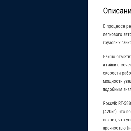
Описан
В процессе ре
легкового авт
грузовых гайк
Важно отметит
и гайки с сеч
скорости рабо
мощности увел
подобным анал
Rossvik RT-5
(420кг), что 
секрет, что у
прочностью (н