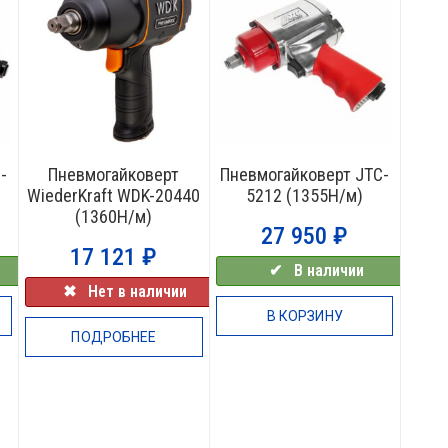
НЕТ В НАЛИЧИИ
-
Пневмогайковерт
Пневмогайковерт JTC-
WiederKraft WDK-20440
5212 (1355Н/м)
(1360Н/м)
27 950
₽
17 121
₽
✔⠀В наличии
✖⠀Нет в наличии
В КОРЗИНУ
ПОДРОБНЕЕ