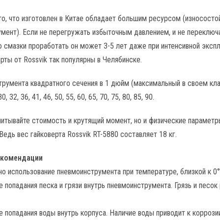
то, что изготовлен в Китае обладает большим ресурсом (износосто
мент). Если не перегружать избыточным давлением, и не переключат
 смазки проработать он может 3-5 лет даже при интенсивной экспл
рты от Rossvik так популярны в Челябинске.
румента квадратного сечения в 1 дюйм (максимальный в своем кла
30, 32, 36, 41, 46, 50, 55, 60, 65, 70, 75, 80, 85, 90.
читывайте стоимость и крутящий момент, но и физические параметры
Ведь вес гайковерта Rossvik RT-5880 составляет 18 кг.
екомендации
о использование пневмоинструмента при температуре, близкой к 0°
е попадания песка и грязи внутрь пневмоинструмента. Грязь и песок
е попадания воды внутрь корпуса. Наличие воды приводит к корроз