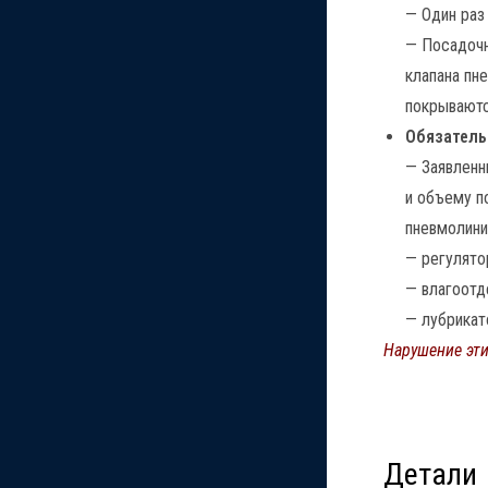
— Один раз
— Посадочн
клапана пн
покрываютс
Обязатель
— Заявленн
и объему п
пневмолини
— регулято
— влагоотд
— лубрикат
Нарушение эти
Детали