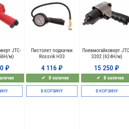
верт JTC-
Пистолет подкачки
Пневмогайковерт JTC
56Н/м)
Rossvik H33
3202 (624Н/м)
00
₽
4 116
₽
15 250
₽
аличии
✔⠀В наличии
✔⠀В наличии
ЗИНУ
В КОРЗИНУ
В КОРЗИНУ