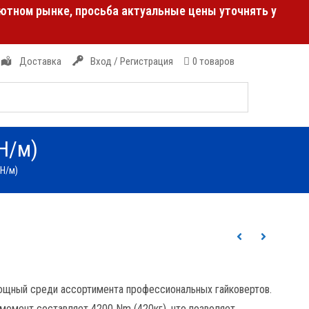
лютном рынке, просьба актуальные цены уточнять у
Доставка
Вход / Регистрация
0 товаров
Н/м)
0Н/м)
ощный среди ассортимента профессиональных гайковертов.
омент составляет 4200 Nm (420кг), что позволяет