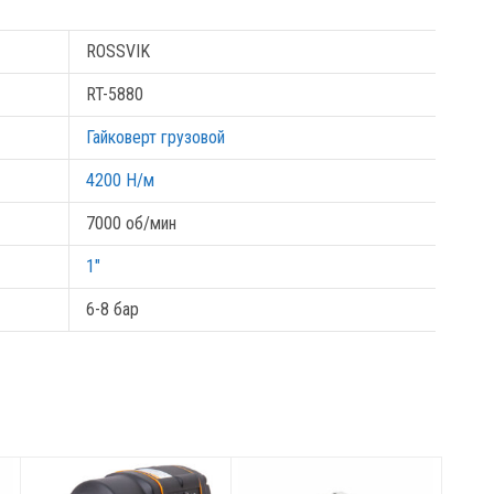
ROSSVIK
RT-5880
Гайковерт грузовой
4200 Н/м
7000 об/мин
1"
6-8 бар