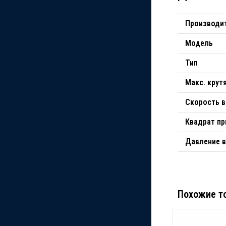
Производи
Модель
Тип
Макс. кру
Скорость 
Квадрат п
Давление в
Похожие т