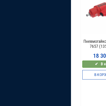
Пневмогайко
7657 (13
18 3
✔⠀В н
В КОР