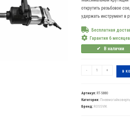
открутить резьбовое сое
удержать инструмент в р
Бесплатная достав
Гарантия 6 месяце
✔⠀В наличии
-
+
В К
Артикул:
RT-5880
Категории:
Пневмогайковерт
Бренд:
ROSSVIK