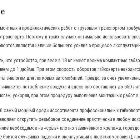
ие
монтных и профилактических работ с грузовым транспортом требуе
отранспорта. Поэтому в таких случаях оптимально использовать спе
овертов является наличие большего усилия в процессе эксплуатации
ь, что устройство, при весе в 18 кг имеет весьма компактные габа
ением до 1 дюйма. При этом скорость оборотов гайковерта находится
ты аналогам для легковых автомобилей. Правда, за счет увеличенн
ичивается потребление воздуха и здесь оно составляет до 650 лит
огам, ускоряя, при этом процедуру выполнения монтажных работ в 
880 самый мощный среди ассортимента профессиональных гайковер
позволяет открутить резьбовое соединение практически в любом исх
силие необходимое на «срыв» плотно завинченного крепежа, гораздо
е боится случайных падений и эксплуатации в жестких условиях), пр