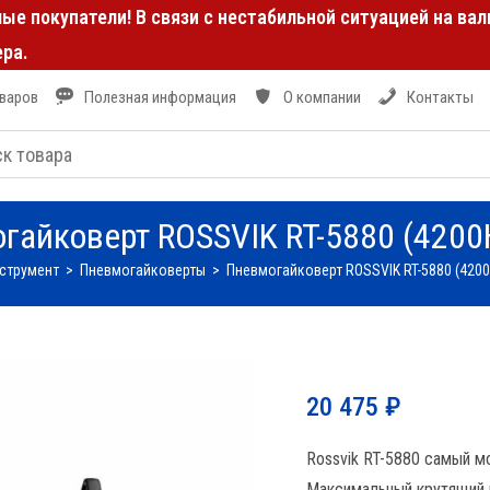
е покупатели! В связи с нестабильной ситуацией на ва
ра.
оваров
Полезная информация
О компании
Контакты
гайковерт ROSSVIK RT-5880 (4200
струмент
>
Пневмогайковерты
>
Пневмогайковерт ROSSVIK RT-5880 (420
20 475
₽
Rossvik RT-5880 самый м
Максимальный крутящий м