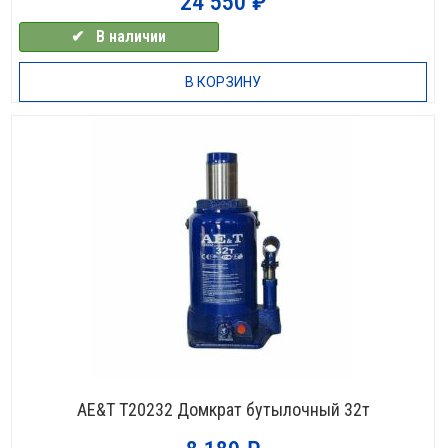
24 550
₽
✔⠀В наличии
В КОРЗИНУ
НЕТ В НАЛИЧИИ
AE&T T20232 Домкрат бутылочный 32т