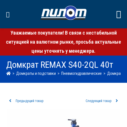
Уважаемые покупатели! В связи с нестабильной
ситуацией на валютном рынке, просьба актуальные
цены уточнять у менеджера.
Домкрат REMAX S40-2QL 40т
>
Домкраты и подставки
>
Пневмогидравлические
>
Домкрат RE
Предыдущий товар
Следующий товар