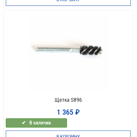
Щетка S896
1 365
₽
✔⠀В наличии
В КОРЗИНУ