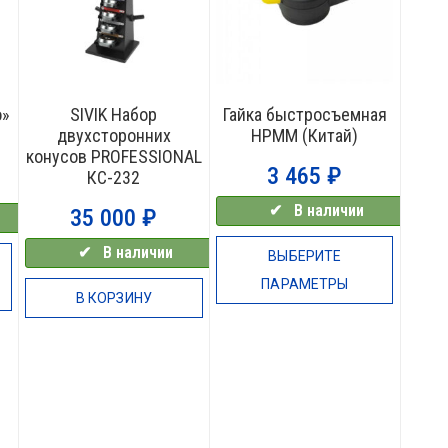
o»
SIVIK Набор
Гайка быстросъемная
двухсторонних
HPMM (Китай)
конусов PROFESSIONAL
3 465
₽
КС-232
✔⠀В наличии
35 000
₽
✔⠀В наличии
ВЫБЕРИТЕ
ПАРАМЕТРЫ
В КОРЗИНУ