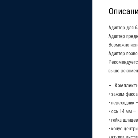
Описан
Адаптер для б
Адаптер предн
Возможно испо
Адаптер позво
Рекомендуется
выше рекомен
Комплект
• зажим-фикса
• переходник —
• ось 14 мм — 
• гайка шлицев
• конус центр
• втулка диста