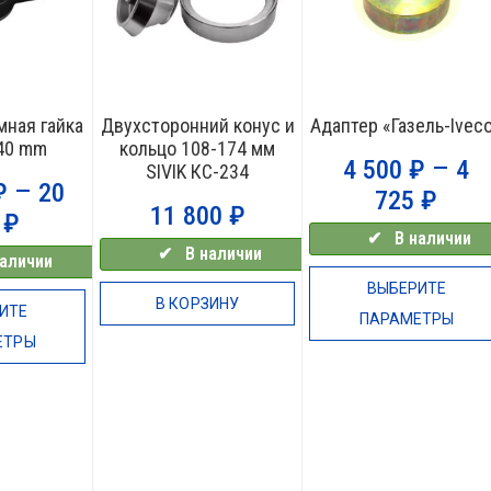
ная гайка
Двухсторонний конус и
Адаптер «Газель-Ivec
40 mm
кольцо 108-174 мм
–
4 500
₽
4
SIVIK КС-234
–
₽
20
725
₽
11 800
₽
0
₽
✔⠀В наличии
✔⠀В наличии
аличии
ВЫБЕРИТЕ
В КОРЗИНУ
ИТЕ
ПАРАМЕТРЫ
ЕТРЫ