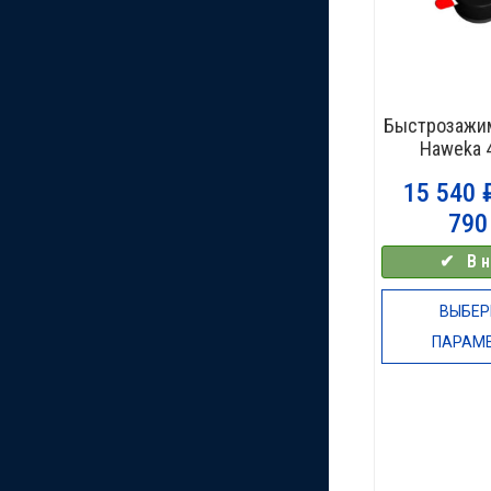
Быстрозажим
Haweka 
15 540
79
✔⠀В н
ВЫБЕР
ПАРАМ