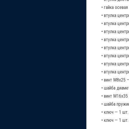
• гайка осевая
• втулка цент
• втулка цент
• втулка цент
• втулка цент
• втулка цент
• втулка цент
• втулка цент
• втулка цент
• винт М8х25 —
• шайба диаме
• винт М16х35
• шайба пружи
• ключ — 1 шт.
• ключ — 1 шт.