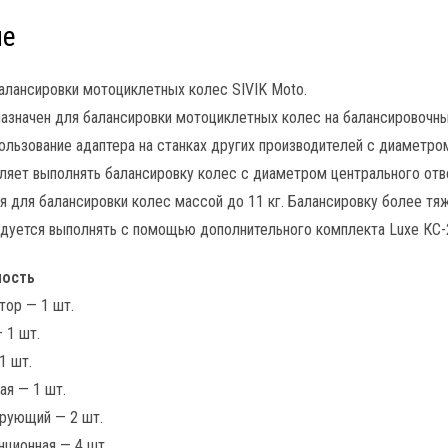
ие
алансировки мотоциклетных колес SIVIK Moto.
азначен для балансировки мотоциклетных колес на балансировочных
льзование адаптера на станках других производителей с диаметром
ляет выполнять балансировку колес с диаметром центрального отв
 для балансировки колес массой до 11 кг. Балансировку более тя
дуется выполнять с помощью дополнительного комплекта Luxe КС-
ность
тор — 1 шт.
 1 шт.
1 шт.
ая — 1 шт.
ирующий — 2 шт.
нционная — 4 шт.