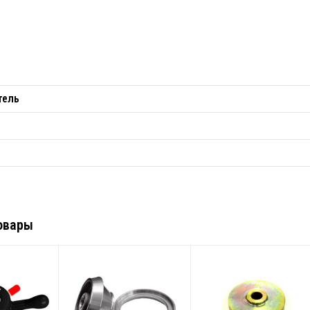
тель
овары