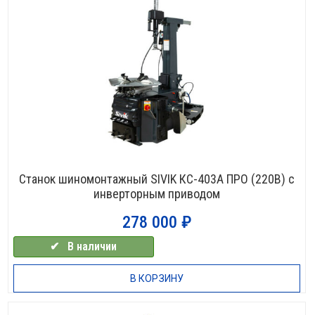
Станок шиномонтажный SIVIK КС-403А ПРО (220В) с
инверторным приводом
278 000
₽
✔⠀В наличии
В КОРЗИНУ