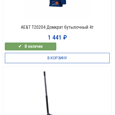
AE&T T20204 Домкрат бутылочный 4т
1 441
₽
✔⠀В наличии
В КОРЗИНУ