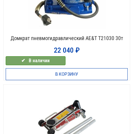
Домкрат пневмогидравлический AE&T T21030 30т
22 040
₽
✔⠀В наличии
В КОРЗИНУ
НЕТ В НАЛИЧИИ