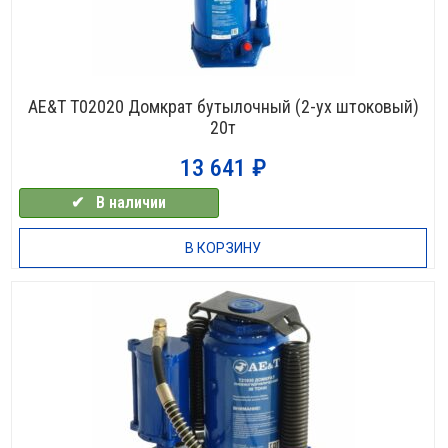
AE&T T02020 Домкрат бутылочный (2-ух штоковый)
20т
13 641
₽
✔⠀В наличии
В КОРЗИНУ