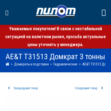
Уважаемые покупатели! В связи с нестабильной
ситуацией на валютном рынке, просьба актуальные
цены уточнять у менеджера.
AE&T T31513 Домкрат 3 тонны
>
Домкраты и подставки
>
Гидравлические
>
AE&T T31513 Домкр
Предыдущий товар
Следующий товар